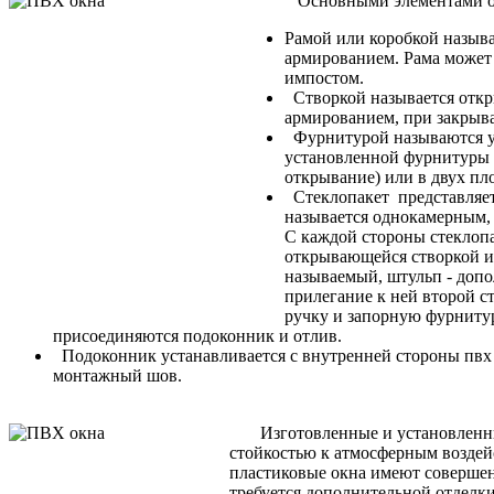
Основными элементами ок
Рамой или коробкой называ
армированием. Рама может 
импостом.
Створкой называется откры
армированием, при закрыва
Фурнитурой называются уст
установленной фурнитуры с
открывание) или в двух пл
Стеклопакет представляет 
называется однокамерным, 
С каждой стороны стеклоп
открывающейся створкой и 
называемый, штульп - допо
прилегание к ней второй с
ручку и запорную фурниту
присоединяются подоконник и отлив.
Подоконник устанавливается с внутренней стороны пвх о
монтажный шов.
Изготовленные и установленные
стойкостью к атмосферным воздей
пластиковые окна имеют совершен
требуется дополнительной отделк