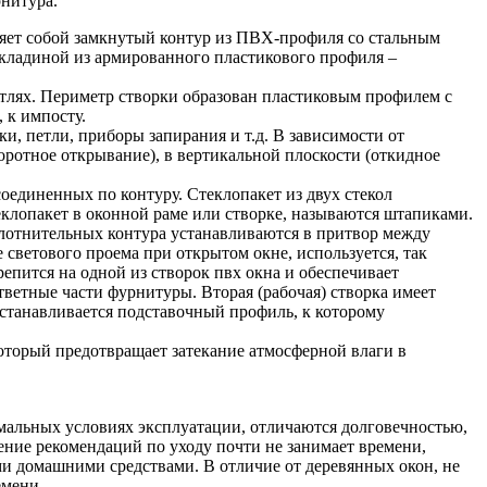
рнитура.
ляет собой замкнутый контур из ПВХ-профиля со стальным
екладиной из армированного пластикового профиля –
тлях. Периметр створки образован пластиковым профилем с
 к импосту.
, петли, приборы запирания и т.д. В зависимости от
ротное открывание), в вертикальной плоскости (откидное
оединенных по контуру. Стеклопакет из двух стекол
еклопакет в оконной раме или створке, называются штапиками.
плотнительных контура устанавливаются в притвор между
светового проема при открытом окне, используется, так
пится на одной из створок пвх окна и обеспечивает
тветные части фурнитуры. Вторая (рабочая) створка имеет
станавливается подставочный профиль, к которому
оторый предотвращает затекание атмосферной влаги в
льных условиях эксплуатации, отличаются долговечностью,
ние рекомендаций по уходу почти не занимает времени,
и домашними средствами. В отличие от деревянных окон, не
емени.