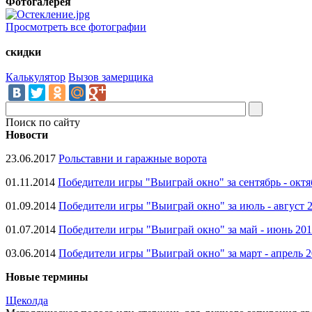
Фотогалерея
Просмотреть все фотографии
скидки
Калькулятор
Вызов замерщика
Поиск по сайту
Новости
23.06.2017
Рольставни и гаражные ворота
01.11.2014
Победители игры "Выиграй окно" за сентябрь - октя
01.09.2014
Победители игры "Выиграй окно" за июль - август 
01.07.2014
Победители игры "Выиграй окно" за май - июнь 20
03.06.2014
Победители игры "Выиграй окно" за март - апрель 
Новые термины
Щеколда