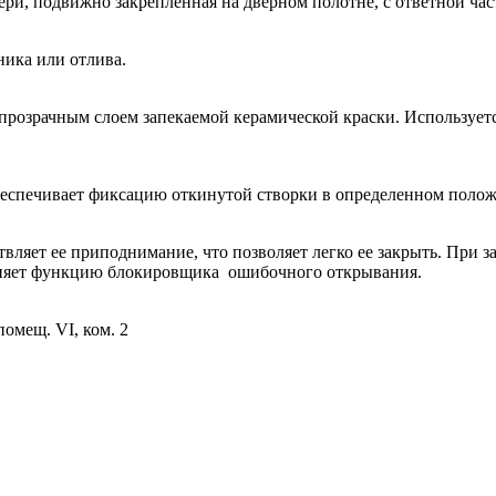
ри, подвижно закрепленная на дверном полотне, с ответной час
ника или отлива.
непрозрачным слоем запекаемой керамической краски. Используе
еспечивает фиксацию откинутой створки в определенном поло
ляет ее приподнимание, что позволяет легко ее закрыть. При з
лняет функцию блокировщика ошибочного открывания.
помещ. VI, ком. 2