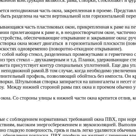
онной конструкции являются: рама, створки, стеклопакет и фу
ется неподвижная часть окна, закрепленная в проеме. Представ
быть разделена на части вертикальной или горизонтальной пер
вающаяся часть пластиковых окон, прикрепленная к раме на пе
нии прилегающим к раме и, в неодностворчатом окне, частично,
ройства, обеспечивающие открывание и закрывание окна: ручки
творка окна может двигаться в горизонтальной плоскости (пово
оскостях одновременно (поворотно-откидное открывание).
собой набор стекол, разделенных промежутками и герметично с
из трех стекол – двухкамерным и т.д. Планки, удерживающие ст
акета присутствует контур специальных уплотнений. Еще два у
неподвижной рамой.В том случае, когда необходимо увеличение 
лнительный профиль, позволяющий обойтись без импоста. Он кре
творки. Штульповая створка запирается на шпингалеты и несет о
ру. Между нижней стороной рамы пвх окна и проемом обычно у
кна. Со стороны улицы к нижней части окна крепится отлив, к
 с соблюдением нормативных требований окна ПВХ, при норма
ствиям, высоким энергосбережением и звукоизоляцией. Выполне
но гладкую поверхность, грязь и пыль легко удаляются обычным
и, обновления покраски. ПВХ профиль не желтеет с течением вр