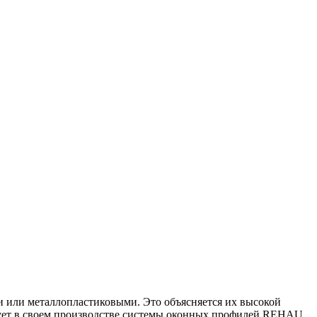
 или металлопластиковыми. Это объясняется их высокой
зует в своем производстве системы оконных профилей REHAU,