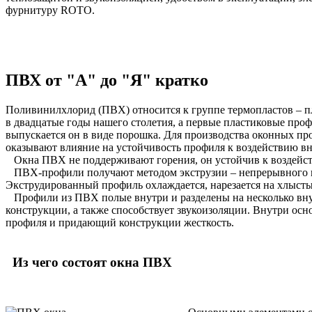
фурнитуру ROTO.
ПВХ от "А" до "Я" кратко
Поливинилхлорид (ПВХ) относится к группе термопластов – пл
в двадцатые годы нашего столетия, а первые пластиковые проф
выпускается он в виде порошка. Для производства оконных пр
оказывают влияние на устойчивость профиля к воздействию в
Окна ПВХ не поддерживают горения, он устойчив к воздейств
ПВХ-профили получают методом экструзии – непрерывного выд
Экструдированный профиль охлаждается, нарезается на хлысты
Профили из ПВХ полые внутри и разделены на несколько внут
конструкции, а также способствует звукоизоляции. Внутри о
профиля и придающий конструкции жесткость.
Из чего состоят окна ПВХ