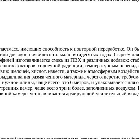
астмасс, имеющих способность к повторной переработке. Он был
или для окон появились только в пятидесятых годах. Сырьем дл
офилей изготавливается смесь из ПВХ и различных добавок: ста
нешних факторов: солнечной радиации, температурным перепада
ию щелочей, кислот, извести, а также к атмосферным воздейст
авливания размягченного материала через отверстие требуемо
 нужной длины, чаще всего это 6 метров, и упаковывается для 
ренних камер, чаще всего три и более, заполненных воздухом.
сновной камеры устанавливается армирующий усилительный вкл