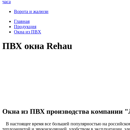
часа
Ворота и жалюзи
Главная
Продукция
Окна из ПВХ
ПВХ окна Rehau
Окна из ПВХ производства компании "
В настоящее время все большей популярностью на российско
теплозащитой и звукоизоляцией, удобством в эксплуатации, 