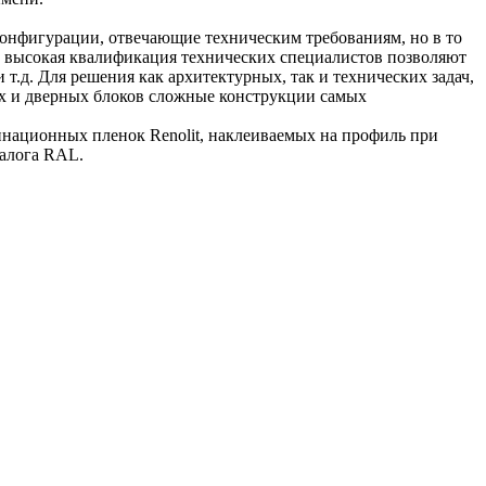
фигурации, отвечающие техническим требованиям, но в то
и высокая квалификация технических специалистов позволяют
т.д. Для решения как архитектурных, так и технических задач,
х и дверных блоков сложные конструкции самых
ационных пленок Renolit, наклеиваемых на профиль при
талога RAL.