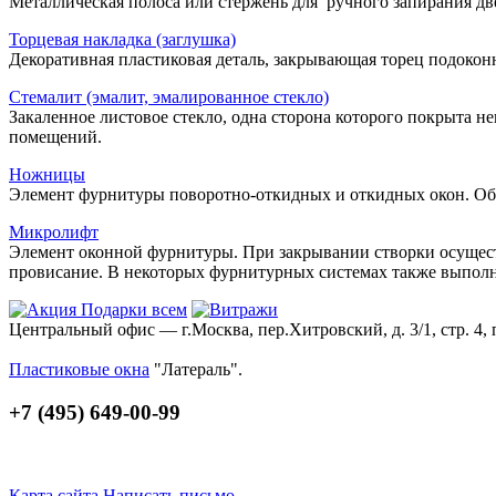
Металлическая полоса или стержень для ручного запирания две
Торцевая накладка (заглушка)
Декоративная пластиковая деталь, закрывающая торец подокон
Стемалит (эмалит, эмалированное стекло)
Закаленное листовое стекло, одна сторона которого покрыта 
помещений.
Ножницы
Элемент фурнитуры поворотно-откидных и откидных окон. Об
Микролифт
Элемент оконной фурнитуры. При закрывании створки осуществ
провисание. В некоторых фурнитурных системах также выпо
Центральный офис — г.Москва, пер.Хитровский, д. 3/1, стр. 4, 
Пластиковые окна
"Латераль".
+7 (495) 649-00-99
Карта сайта
Написать письмо