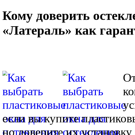
Кому доверить остекл
«Латераль» как гаран
От
ко
ус
если вы купите пластиков
но доверите их установку 