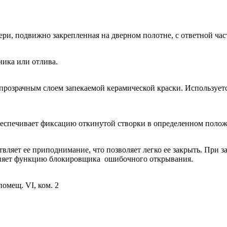
ри, подвижно закрепленная на дверном полотне, с ответной час
ника или отлива.
непрозрачным слоем запекаемой керамической краски. Используе
еспечивает фиксацию откинутой створки в определенном поло
ляет ее приподнимание, что позволяет легко ее закрыть. При з
лняет функцию блокировщика ошибочного открывания.
помещ. VI, ком. 2