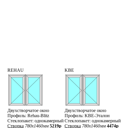
REHAU
KBE
Двухстворчатое окно
Двухстворчатое окно
Профиль: Rehau-Blitz
Профиль: KBE-Эталон
Стеклопакет: однокамерный
Стеклопакет: однокамерный
Створка
780x1460мм
5219р
Створка
780x1460мм
4474р