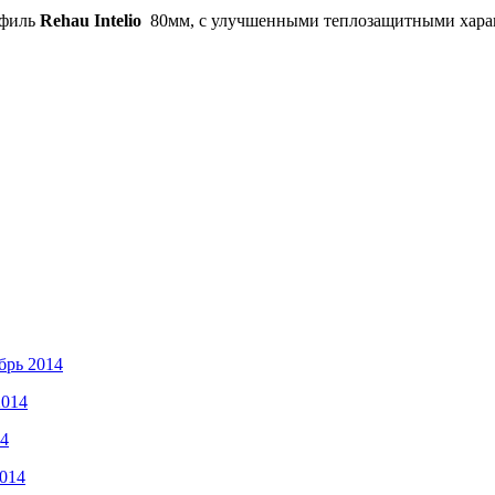
офиль
Rehau Intelio
80мм, с улучшенными теплозащитными характ
брь 2014
2014
14
2014