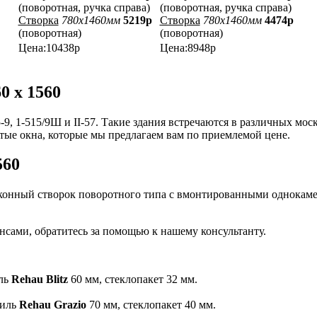
(поворотная, ручка справа)
(поворотная, ручка справа)
Створка
780x1460мм
5219р
Створка
780x1460мм
4474р
(поворотная)
(поворотная)
Цена:10438р
Цена:8948р
0 х 1560
-9, 1-515/9Ш
и II-57. Такие здания встречаются в различных мос
тые окна, которые мы предлагаем вам по приемлемой цене.
560
оконный створок поворотного типа с вмонтированными однокам
нсами, обратитесь за помощью к нашему консультанту.
иль
Rehau Blitz
60 мм, стеклопакет 32 мм.
филь
Rehau Grazio
70 мм, стеклопакет 40 мм.