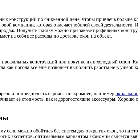
ых конструкций по сниженной цене, чтобы привлечь больше кл
говой компании, которая отмечает юбилей своей деятельности. 
продаж. Получить скидку можно при заказе профильных констр
мет на себя все расходы по доставке окон на объект.
 профильных конструкций при покупке их в холодный сезон. Как
да как погода всё еще позволяет выполнять работы не в ущерб ка
бречь или предпочесть вариант поскромнее, например
окна экон
чивает её стоимость, как и дорогостоящие аксессуары. Хорошо
емы
му если можно обойтись без систем для открытия окон, то на эт
огих экспертов, оптимальным вариантом экономии является выб