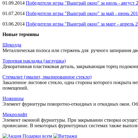
01.09.2014
Победители игры "Выиграй окно" за июль - август 
01.07.2014
Победители игры "Выиграй окно" за май - июнь 20
03.06.2014
Победители игры "Выиграй окно" за март - апрель 
Новые термины
Щеколда
Металлическая полоса или стержень для ручного запирания две
Торцевая накладка (заглушка)
Декоративная пластиковая деталь, закрывающая торец подокон
Стемалит (эмалит, эмалированное стекло)
Закаленное листовое стекло, одна сторона которого покрыта 
помещений.
Ножницы
Элемент фурнитуры поворотно-откидных и откидных окон. Об
Микролифт
Элемент оконной фурнитуры. При закрывании створки осуществ
провисание. В некоторых фурнитурных системах также выпо