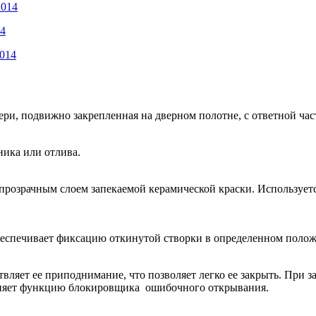
2014
14
2014
ри, подвижно закрепленная на дверном полотне, с ответной час
ника или отлива.
непрозрачным слоем запекаемой керамической краски. Используе
еспечивает фиксацию откинутой створки в определенном поло
ляет ее приподнимание, что позволяет легко ее закрыть. При з
лняет функцию блокировщика ошибочного открывания.