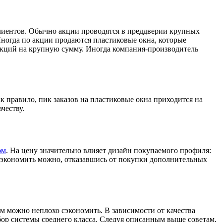
иентов. Обычно акции проводятся в преддверии крупных
Иногда по акции продаются пластиковые окна, которые
укций на крупную сумму. Иногда компания-производитель
 правило, пик заказов на пластиковые окна приходится на
честву.
ом
. На цену значительно влияет дизайн покупаемого профиля:
 сэкономить можно, отказавшись от покупки дополнительных
ом можно неплохо сэкономить. В зависимости от качества
ор системы среднего класса. Следуя описанным выше советам,