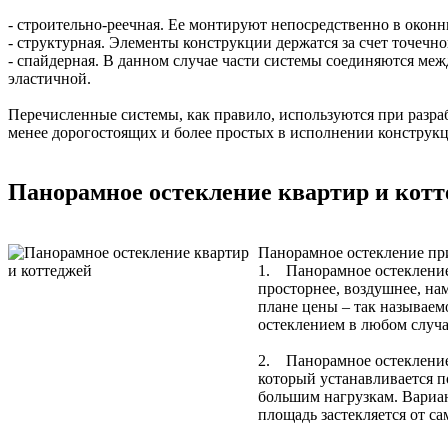
- строительно-реечная. Ее монтируют непосредственно в окон
- структурная. Элементы конструкции держатся за счет точечн
- спайдерная. В данном случае части системы соединяются ме
эластичной.
Перечисленные системы, как правило, используются при разр
менее дорогостоящих и более простых в исполнении конструк
Панорамное остекление квартир и кот
Панорамное остекление при
1. Панорамное остекление 
просторнее, воздушнее, на
плане цены – так называем
остеклением в любом случа
2. Панорамное остекление 
который устанавливается п
большим нагрузкам. Вариант
площадь застекляется от са