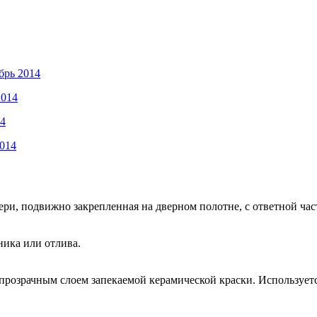
брь 2014
2014
14
2014
ри, подвижно закрепленная на дверном полотне, с ответной час
ника или отлива.
непрозрачным слоем запекаемой керамической краски. Используе