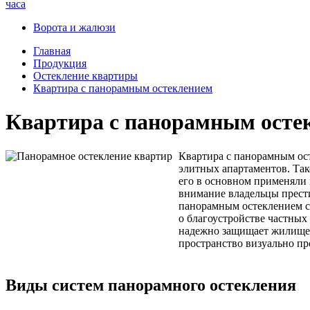
часа
Ворота и жалюзи
Главная
Продукция
Остекление квартиры
Квартира с панорамным остеклением
Квартира с панорамным осте
Квартира с панорамным ост
элитных апартаментов. Так
его в основном применяли 
внимание владельцы прести
панорамным остеклением се
о благоустройстве частных
надежно защищает жилище о
пространство визуально пр
Виды систем панорамного остекления