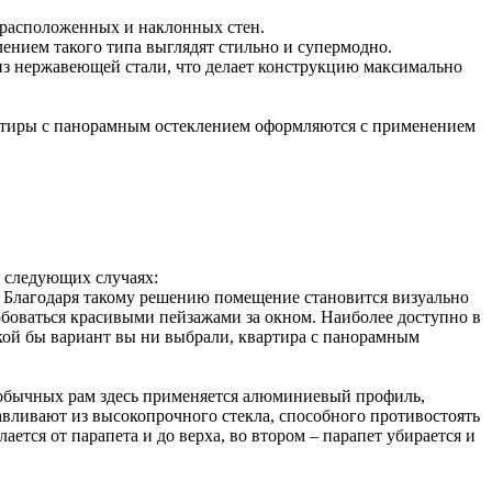
о расположенных и наклонных стен.
ением такого типа выглядят стильно и супермодно.
из нержавеющей стали, что делает конструкцию максимально
артиры с панорамным остеклением оформляются с применением
в следующих случаях:
. Благодаря такому решению помещение становится визуально
боваться красивыми пейзажами за окном. Наиболее доступно в
акой бы вариант вы ни выбрали, квартира с панорамным
 обычных рам здесь применяется алюминиевый профиль,
авливают из высокопрочного стекла, способного противостоять
ется от парапета и до верха, во втором – парапет убирается и