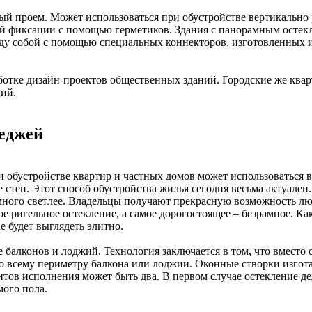
ный проем. Может использоваться при обустройстве вертикальн
ой фиксации с помощью герметиков. Здания с панорамным остекл
жду собой с помощью специальных коннекторов, изготовленных 
аботке дизайн-проектов общественных зданий. Городские же кв
ций.
теджей
 обустройстве квартир и частных домов может использоваться 
стен. Этот способ обустройства жилья сегодня весьма актуален
много светлее. Владельцы получают прекрасную возможность лю
ое ригельное остекление, а самое дорогостоящее – безрамное. К
е будет выглядеть элитно.
балконов и лоджий. Технология заключается в том, что вместо
о всему периметру балкона или лоджии. Оконные створки изгот
ов исполнения может быть два. В первом случае остекление дела
мого пола.