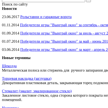
Поиск по сайту
Новости
23.06.2017
Рольставни и гаражные ворота
01.11.2014
Победители игры "Выиграй окно" за сентябрь - октя
01.09.2014
Победители игры "Выиграй окно" за июль - август 
01.07.2014
Победители игры "Выиграй окно" за май - июнь 20
03.06.2014
Победители игры "Выиграй окно" за март - апрель 
Новые термины
Щеколда
Металлическая полоса или стержень для ручного запирания две
Торцевая накладка (заглушка)
Декоративная пластиковая деталь, закрывающая торец подокон
Стемалит (эмалит, эмалированное стекло)
Закаленное листовое стекло, одна сторона которого покрыта 
помещений.
Ножницы