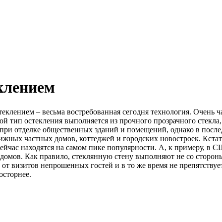
клением
еклением – весьма востребованная сегодня технология. Очень ч
ой тип остекления выполняется из прочного прозрачного стекла
при отделке общественных зданий и помещений, однако в после
жных частных домов, коттеджей и городских новостроек. Кстат
йчас находятся на самом пике популярности. А, к примеру, в С
 домов. Как правило, стеклянную стену выполняют не со стороны
т визитов непрошенных гостей и в то же время не препятствуе
осторнее.