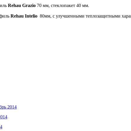
филь
Rehau Grazio
70 мм, стеклопакет 40 мм.
офиль
Rehau Intelio
80мм, с улучшенными теплозащитными характ
брь 2014
2014
14