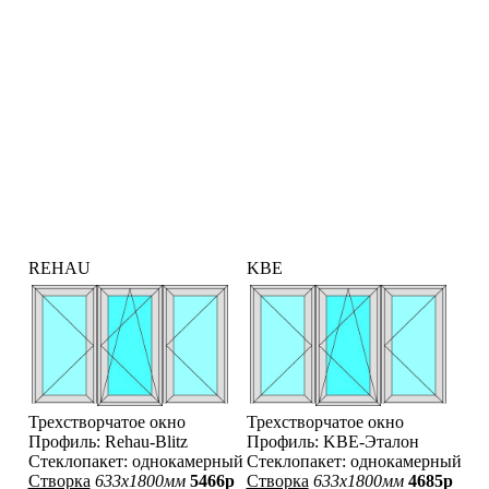
REHAU
KBE
Трехстворчатое окно
Трехстворчатое окно
Профиль: Rehau-Blitz
Профиль: KBE-Эталон
Стеклопакет: однокамерный
Стеклопакет: однокамерный
Створка
633x1800мм
5466р
Створка
633x1800мм
4685р