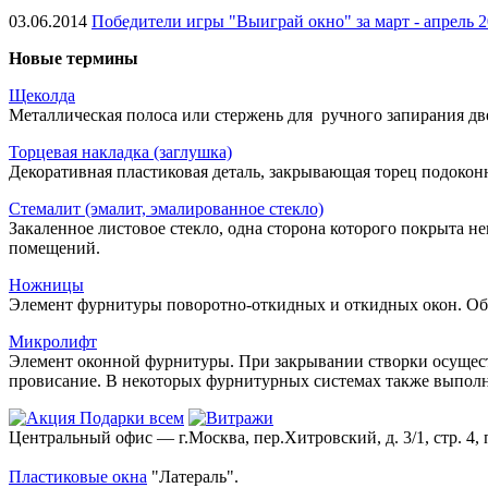
03.06.2014
Победители игры "Выиграй окно" за март - апрель 
Новые термины
Щеколда
Металлическая полоса или стержень для ручного запирания две
Торцевая накладка (заглушка)
Декоративная пластиковая деталь, закрывающая торец подокон
Стемалит (эмалит, эмалированное стекло)
Закаленное листовое стекло, одна сторона которого покрыта 
помещений.
Ножницы
Элемент фурнитуры поворотно-откидных и откидных окон. Об
Микролифт
Элемент оконной фурнитуры. При закрывании створки осуществ
провисание. В некоторых фурнитурных системах также выпо
Центральный офис — г.Москва, пер.Хитровский, д. 3/1, стр. 4, 
Пластиковые окна
"Латераль".