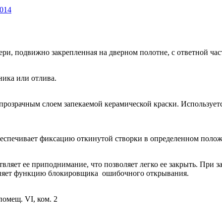
2014
ри, подвижно закрепленная на дверном полотне, с ответной час
ника или отлива.
непрозрачным слоем запекаемой керамической краски. Используе
еспечивает фиксацию откинутой створки в определенном поло
ляет ее приподнимание, что позволяет легко ее закрыть. При з
лняет функцию блокировщика ошибочного открывания.
помещ. VI, ком. 2