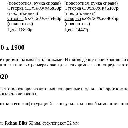
(поворотная, ручка справа)
(поворотная, ручка справа)
Створка
633x1800мм
5958р
Створка
633x1800мм
5107р
(пов.-откидная)
(пов.-откидная)
Створка
633x1800мм
5466р
Створка
633x1800мм
4685р
(поворотная)
(поворотная)
Цена:16890р
Цена:14477р
0 х 1900
е принято называть сталинками. Их возведение происходило во 
единых типовых размерах окон для этих домов – они определяют
920
трех створок, две из которых поворотные и одна – поворотно-о
рные стеклопакеты.
 окна и его конфигурацией – консультанты нашей компании гот
иль
Rehau Blitz
60 мм, стеклопакет 32 мм.