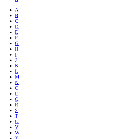
A
B
C
D
E
F
G
H
I
J
K
L
M
N
O
P
Q
R
S
T
U
V
W
X