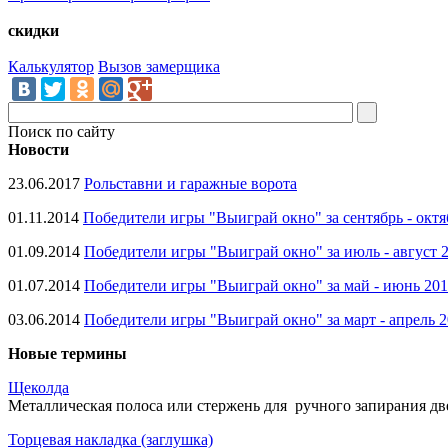
скидки
Калькулятор
Вызов замерщика
Поиск по сайту
Новости
23.06.2017
Рольставни и гаражные ворота
01.11.2014
Победители игры "Выиграй окно" за сентябрь - октя
01.09.2014
Победители игры "Выиграй окно" за июль - август 
01.07.2014
Победители игры "Выиграй окно" за май - июнь 20
03.06.2014
Победители игры "Выиграй окно" за март - апрель 
Новые термины
Щеколда
Металлическая полоса или стержень для ручного запирания две
Торцевая накладка (заглушка)