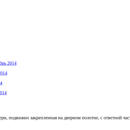
брь 2014
2014
14
2014
ри, подвижно закрепленная на дверном полотне, с ответной час