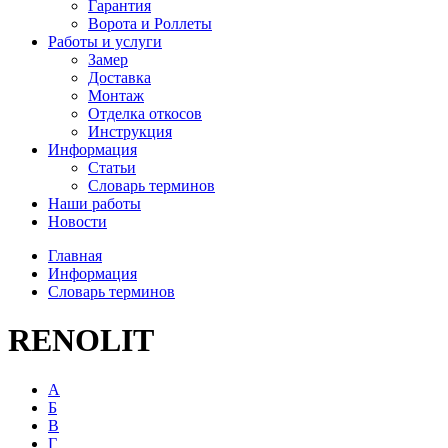
Гарантия
Ворота и Роллеты
Работы и услуги
Замер
Доставка
Монтаж
Отделка откосов
Инструкция
Информация
Статьи
Словарь терминов
Наши работы
Новости
Главная
Информация
Словарь терминов
RENOLIT
А
Б
В
Г