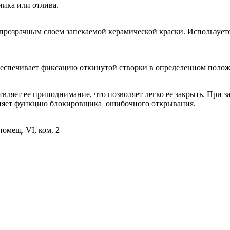
ника или отлива.
непрозрачным слоем запекаемой керамической краски. Используе
еспечивает фиксацию откинутой створки в определенном поло
ляет ее приподнимание, что позволяет легко ее закрыть. При з
лняет функцию блокировщика ошибочного открывания.
помещ. VI, ком. 2