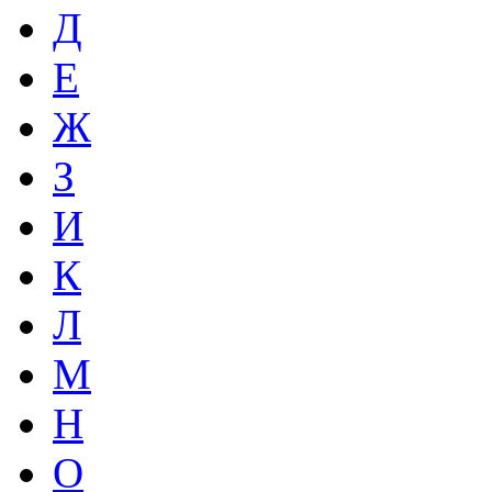
Д
Е
Ж
З
И
К
Л
М
Н
О