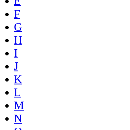
E
F
G
H
I
J
K
L
M
N