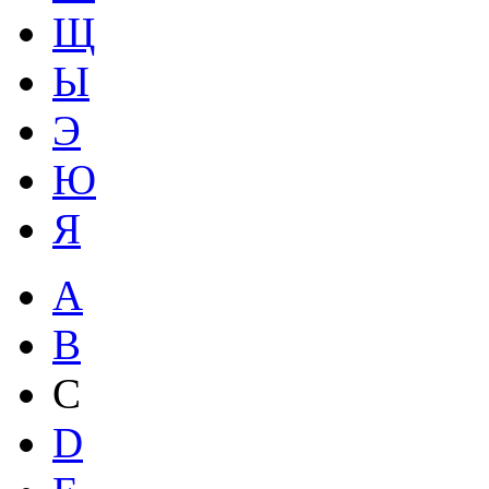
Щ
Ы
Э
Ю
Я
A
B
C
D