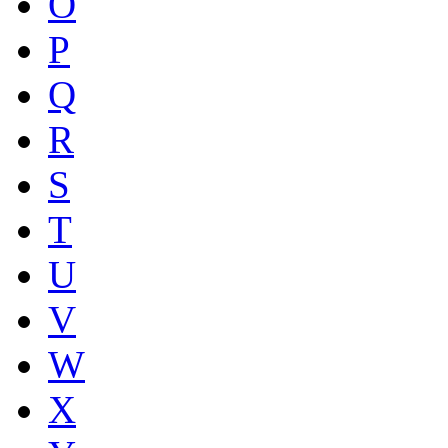
O
P
Q
R
S
T
U
V
W
X