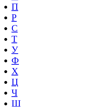
П
Р
С
Т
У
Ф
Х
Ц
Ч
Ш