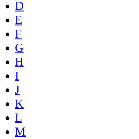
D
E
F
G
H
I
J
K
L
M