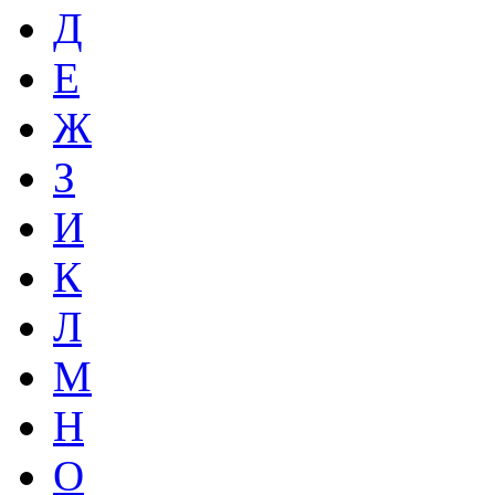
Д
Е
Ж
З
И
К
Л
М
Н
О