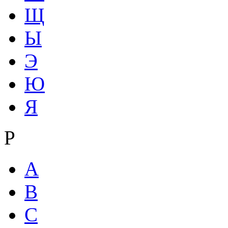
Щ
Ы
Э
Ю
Я
Р
A
B
C