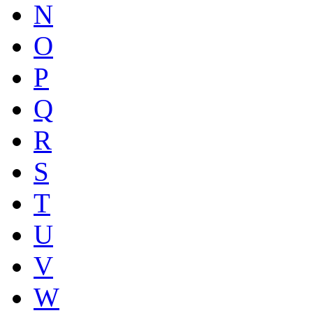
N
O
P
Q
R
S
T
U
V
W