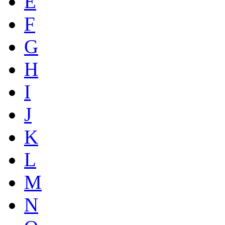
E
F
G
H
I
J
K
L
M
N