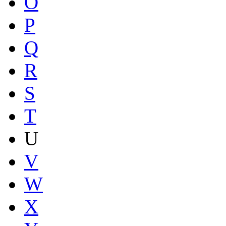
O
P
Q
R
S
T
U
V
W
X