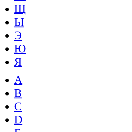
Щ
Ы
Э
Ю
Я
A
B
C
D