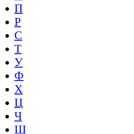
П
Р
С
Т
У
Ф
Х
Ц
Ч
Ш