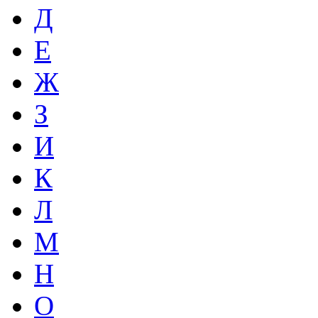
Д
Е
Ж
З
И
К
Л
М
Н
О