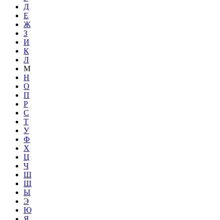
Д
Е
Ж
З
И
К
Л
М
Н
О
П
Р
С
Т
У
Ф
Х
Ц
Ч
Ш
Щ
Ы
Э
Ю
Я