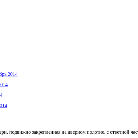
брь 2014
2014
14
2014
ри, подвижно закрепленная на дверном полотне, с ответной час