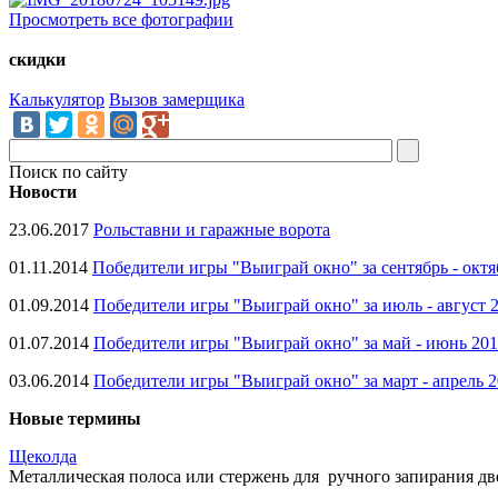
Просмотреть все фотографии
скидки
Калькулятор
Вызов замерщика
Поиск по сайту
Новости
23.06.2017
Рольставни и гаражные ворота
01.11.2014
Победители игры "Выиграй окно" за сентябрь - октя
01.09.2014
Победители игры "Выиграй окно" за июль - август 
01.07.2014
Победители игры "Выиграй окно" за май - июнь 20
03.06.2014
Победители игры "Выиграй окно" за март - апрель 
Новые термины
Щеколда
Металлическая полоса или стержень для ручного запирания две