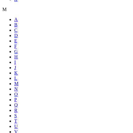
М
A
B
C
D
E
F
G
H
I
J
K
L
M
N
O
P
Q
R
S
T
U
V