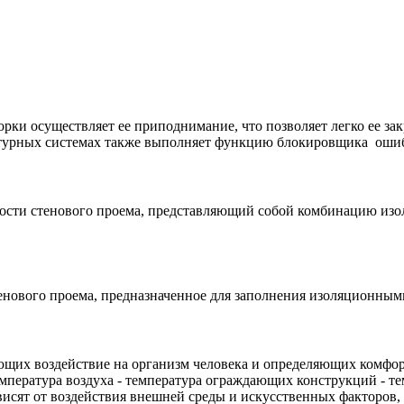
ки осуществляет ее приподнимание, что позволяет легко ее зак
итурных системах также выполняет функцию блокировщика оши
ности стенового проема, представляющий собой комбинацию из
енового проема, предназначенное для заполнения изоляционным
ющих воздействие на организм человека и определяющих комфор
мпература воздуха - температура ограждающих конструкций - те
висят от воздействия внешней среды и искусственных факторов, 